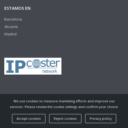
ESTAMOS EN
Barcelona
Alicante
Madrid
We use cookies to measure marketing efforts and improve our
services. Please review the cookie settings and confirm your choice.
© Copyright 2016 Mateu&Prades · Todos los derechos reservados.
Créditos:
Neorg
Accept cookies
Reject cookies
Privacy policy