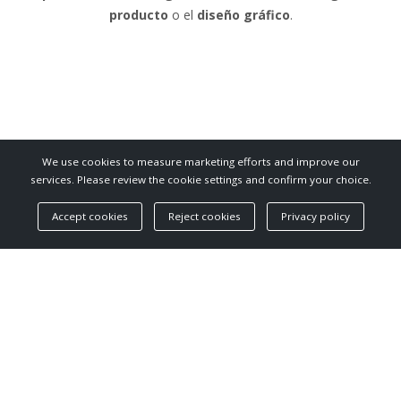
producto
o el
diseño gráfico
.
We use cookies to measure marketing efforts and improve our
services. Please review the cookie settings and confirm your choice.
Accept cookies
Reject cookies
Privacy policy